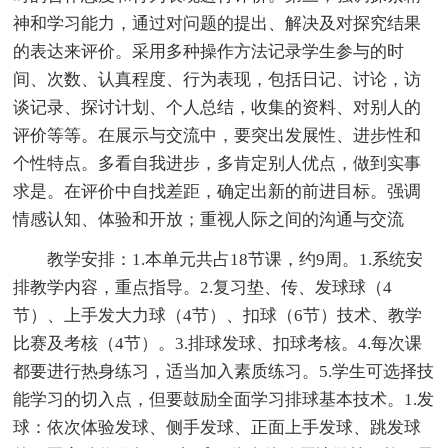
神和学习能力，通过对问题的提出、解决及对探究结果
的表达来评价。采用多种操作方法记录学生参与的时
间、次数、认真程度、行为表现，包括日记、讨论，访
谈记录、探讨计划、个人总结，收集的资料、对别人的
评价等等。在展示与交流中，要突出发展性、进步性和
个性特点。多看自我进步，多肯定别人优点，做到实事
求是。在评价中自找差距，确定出新的前进目标。强调
情感认知、体验和开放；重视人际之间的沟通与交流
教学安排：1.本单元共占18节课，约9周。1.系统安
排教学内容，重点指导。2.复习垫、传、发球球（4
节）、上手发大力球（4节）、扣球（6节）技术、教学
比赛及考核（4节）。3.排球发球、扣球考核。4.每次课
都要进行热身练习，适当加入素质练习。5.学生可选择技
能学习的切入点，但要鼓励全面学习排球基本技术。1.发
球：依次体验发球、侧手发球、正面上手发球、跳发球