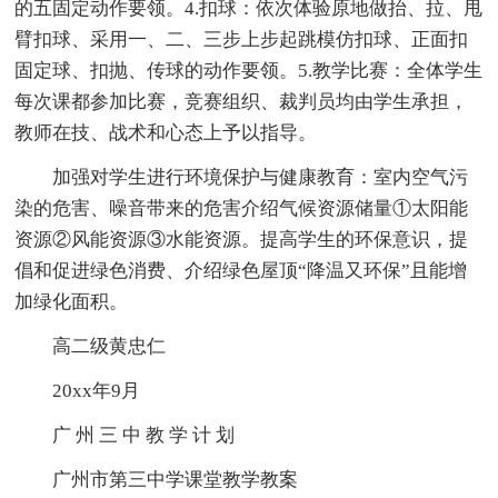
的五固定动作要领。4.扣球：依次体验原地做抬、拉、甩
臂扣球、采用一、二、三步上步起跳模仿扣球、正面扣
固定球、扣抛、传球的动作要领。5.教学比赛：全体学生
每次课都参加比赛，竞赛组织、裁判员均由学生承担，
教师在技、战术和心态上予以指导。
加强对学生进行环境保护与健康教育：室内空气污
染的危害、噪音带来的危害介绍气候资源储量①太阳能
资源②风能资源③水能资源。提高学生的环保意识，提
倡和促进绿色消费、介绍绿色屋顶“降温又环保”且能增
加绿化面积。
高二级黄忠仁
20xx年9月
广 州 三 中 教 学 计 划
广州市第三中学课堂教学教案