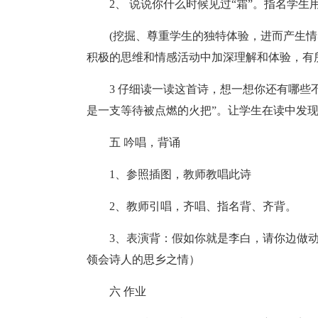
2、 说说你什么时候见过“霜”。指名学生
(挖掘、尊重学生的独特体验，进而产生
积极的思维和情感活动中加深理解和体验，有所
3 仔细读一读这首诗，想一想你还有哪些
是一支等待被点燃的火把”。让学生在读中发
五 吟唱，背诵
1、参照插图，教师教唱此诗
2、教师引唱，齐唱、指名背、齐背。
3、表演背：假如你就是李白，请你边做
领会诗人的思乡之情）
六 作业