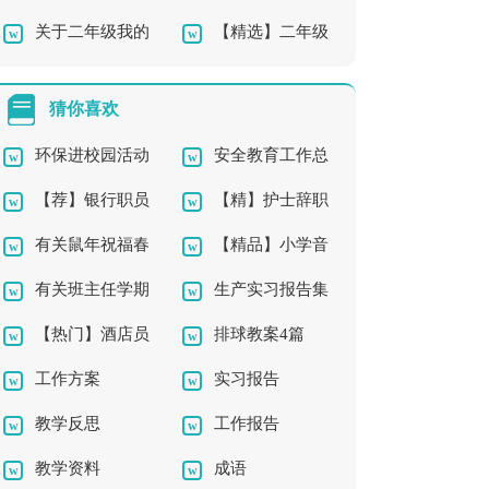
关于二年级我的
【精选】二年级
年级作文锦集七篇
锦集九篇
作文合集10篇
春游作文汇编5篇
猜你喜欢
环保进校园活动
安全教育工作总
【荐】银行职员
【精】护士辞职
总结3篇
结
有关鼠年祝福春
【精品】小学音
辞职报告
报告11篇
有关班主任学期
生产实习报告集
节祝福语3篇
乐教学计划3篇
【热门】酒店员
排球教案4篇
的工作计划四篇
锦7篇
工作方案
实习报告
工辞职报告11篇
教学反思
工作报告
教学资料
成语