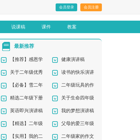
会员登录
会员注册
说课稿
课件
教案
最新推荐
【推荐】感恩学
健康演讲稿
关于二年级优秀
读书的快乐演讲
生演讲稿合集七篇
【必备】雪二年
二年级玩具的作
作文四篇
稿15篇
精选二年级下册
关于生命四年级
级作文300字集合六篇
文锦集10篇
英语即兴演讲稿
我的梦想演讲稿
作文锦集8篇
作文集锦9篇
【精选】二年级
父母的爱三年级
(15篇)
【实用】我的二
二年级家的作文
钓鱼作文300字四篇
作文