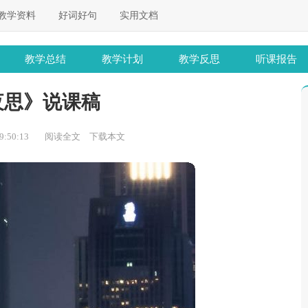
教学资料
好词好句
实用文档
教学总结
教学计划
教学反思
听课报告
夜思》说课稿
:50:13
阅读全文
下载本文